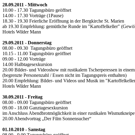
28.09.2011 - Mittwoch
10.00 - 17.30
Tagungsbüro geöffnet
14.00 - 17.30
Vorträge (1Pause)
18.30 - 19.30
Feierliche Eröffnung in der Bergkirche St. Marien
ab 19.30
Empfehlung: gemütliche Runde im "Kartoffelkeller" (Gewöl
Hotels Wilder Mann
29.09.2011 - Donnerstag
08.00 - 09.30
Tagungsbüro geöffnet
10.15 - 11.00
Tagungsbüro geöffnet
09.00 - 12.00
Vorträge
14.00
Halbtagesexkursion
20.00
Bilder- und Videoshow mit rustikalem Tscherperessen in einem 
(begrenzte Personenzahl / Essen nicht im Tagungspreis enthalten)
20.00
Empfehlung: Bilder- und Videos und Musik im "Kartoffelkeller
Hotels Wilder Mann
30.09.2011 - Freitag
08.00 - 09.00
Tagungsbüro geöffnet
09.00 - 18.00
Ganztagesexkursion
im Anschluss Abendbrotmöglichkeit in einer rustikalen Wismutkneipe i
20.00
Abendvortrag „Der Film Sonnensucher“
01.10.2010 - Samstag
08.00 - 9.00
Tagungsbüro geöffnet