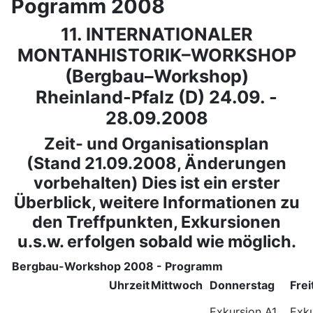
Pogramm 2008
11. INTERNATIONALER
MONTANHISTORIK–WORKSHOP
(Bergbau–Workshop)
Rheinland-Pfalz (D) 24.09. -
28.09.2008
Zeit- und Organisationsplan
(Stand 21.09.2008, Änderungen
vorbehalten) Dies ist ein erster
Überblick, weitere Informationen zu
den Treffpunkten, Exkursionen
u.s.w. erfolgen sobald wie möglich.
Bergbau-Workshop 2008 - Programm
Uhrzeit
Mittwoch
Donnerstag
Frei
Exkursion A1
Exk