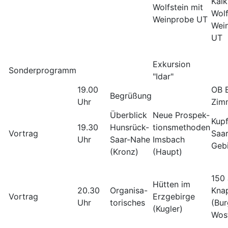
Kal
Wolfstein mit
Wolf
Weinprobe UT
Wei
UT
Exkursion
Sonderprogramm
"Idar"
19.00
OB 
Begrüßung
Uhr
Zim
Überblick
Neue Prospek-
Kupf
19.30
Hunsrück-
tionsmethoden
Vortrag
Saa
Uhr
Saar-Nahe
Imsbach
Gebi
(Kronz)
(Haupt)
150 
Hütten im
20.30
Organisa-
Kna
Vortrag
Erzgebirge
Uhr
torisches
(Bur
(Kugler)
Wos