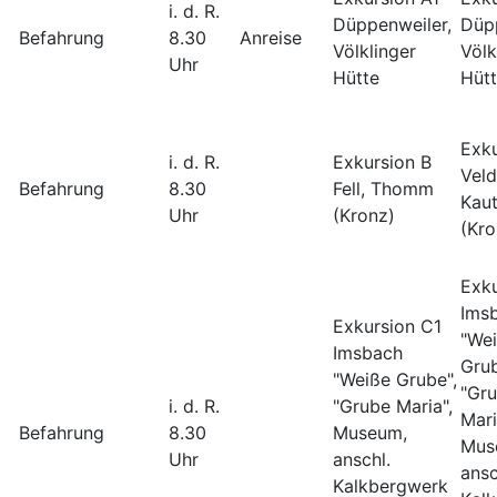
i. d. R.
Düppenweiler,
Düpp
Befahrung
8.30
Anreise
Völklinger
Völk
Uhr
Hütte
Hüt
Exk
i. d. R.
Exkursion B
Veld
Befahrung
8.30
Fell, Thomm
Kau
Uhr
(Kronz)
(Kro
Exk
Ims
Exkursion C1
"We
Imsbach
Grub
"Weiße Grube",
"Gr
i. d. R.
"Grube Maria",
Mari
Befahrung
8.30
Museum,
Mus
Uhr
anschl.
ansc
Kalkbergwerk