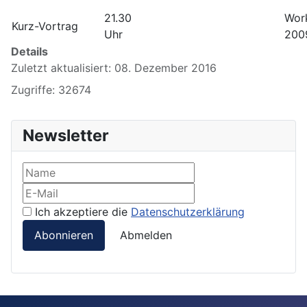
21.30
Wor
Kurz-Vortrag
Uhr
2009
Details
Zuletzt aktualisiert: 08. Dezember 2016
Zugriffe: 32674
Newsletter
Ich akzeptiere die
Datenschutzerklärung
Abonnieren
Abmelden